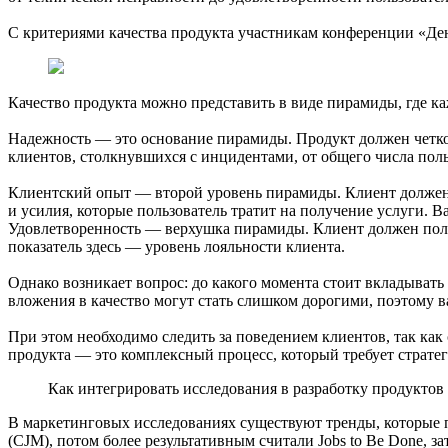
С критериями качества продукта участникам конференции «День
Качество продукта можно представить в виде пирамиды, где ка
Надежность — это основание пирамиды. Продукт должен четко 
клиентов, столкнувшихся с инцидентами, от общего числа пол
Клиентский опыт — второй уровень пирамиды. Клиент должен л
и усилия, которые пользователь тратит на получение услуги. 
Удовлетворенность — верхушка пирамиды. Клиент должен полу
показатель здесь — уровень лояльности клиента.
Однако возникает вопрос: до какого момента стоит вкладывать 
вложения в качество могут стать слишком дорогими, поэтому в
При этом необходимо следить за поведением клиентов, так как
продукта — это комплексный процесс, который требует стратег
Как интегрировать исследования в разработку продуктов
В маркетинговых исследованиях существуют тренды, которые по
(CJM), потом более результативным считали Jobs to Be Done, з