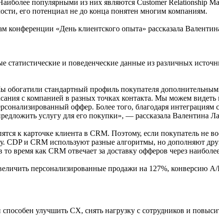
аиболее популярными из них являются Customer Relationship Ma
ости, его потенциал не до конца понятен многим компаниям.
 конференции «День клиентского опыта» рассказала Валентина
 статистические и поведенческие данные из различных источни
Мы обогатили стандартный профиль покупателя дополнительными
асания с компанией в разных точках контакта. Мы можем видеть 
ь персонализированный оффер. Более того, благодаря интеграц
предложить услугу для его покупки», — рассказала Валентина Л
тся к карточке клиента в CRM. Поэтому, если покупатель не вос
ту. CDP и CRM используют разные алгоритмы, но дополняют дру
в то время как CRM отвечает за доставку офферов через наиболе
личить персонализированные продажи на 127%, конверсию A/B 
пособен улучшить CX, снять нагрузку с сотрудников и повысит