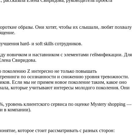
, рассказала Елена Свиридова, руководитель проекта
ороткие образы. Они хотят, чтобы их слышали, любят похвалу
бщение.
ения hard- и soft skills сотрудников.
ду новичком и наставником с элементами геймификации. Для
Елена Свиридова.
то поколению Z интересно не только повышать
ь тренинги по осознанности и снижению уровня тревожности.
иков. Если мы не примем новое поколение таким, какое оно
онала, которые учитывают интересы молодого поколения. Они
%, уровень клиентского сервиса по оценке Mystery shopping —
и в компании).
нятие, которое стоит рассматривать с разных сторон: