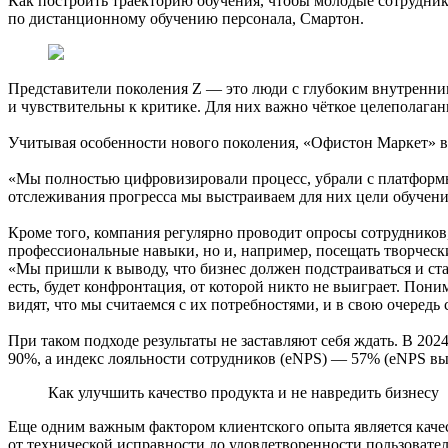
Как построить траекторию обучения, чтобы молодые сотрудник
по дистанционному обучению персонала, Смартон.
Представители поколения Z — это люди с глубоким внутренним
и чувствительны к критике. Для них важно чёткое целеполаган
Учитывая особенности нового поколения, «Офистон Маркет» в 2
«Мы полностью цифровизировали процесс, убрали с платформы
отслеживания прогресса мы выстраиваем для них цели обучен
Кроме того, компания регулярно проводит опросы сотрудников,
профессиональные навыки, но и, например, посещать творческ
«Мы пришли к выводу, что бизнес должен подстраиваться и ста
есть, будет конфронтация, от которой никто не выиграет. По
видят, что мы считаемся с их потребностями, и в свою очередь 
При таком подходе результаты не заставляют себя ждать. В 202
90%, а индекс лояльности сотрудников (eNPS) — 57% (eNPS вы
Как улучшить качество продукта и не навредить бизнесу
Еще одним важным фактором клиентского опыта является качест
от технической исправности до удовлетворенности пользовател