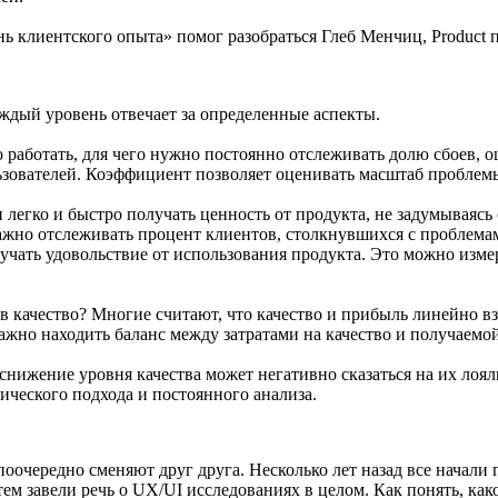
 клиентского опыта» помог разобраться Глеб Менчиц, Product п
ждый уровень отвечает за определенные аспекты.
работать, для чего нужно постоянно отслеживать долю сбоев, 
ьзователей. Коэффициент позволяет оценивать масштаб проблемы
егко и быстро получать ценность от продукта, не задумываясь 
Важно отслеживать процент клиентов, столкнувшихся с проблема
чать удовольствие от использования продукта. Это можно изм
в качество? Многие считают, что качество и прибыль линейно вз
ажно находить баланс между затратами на качество и получаемо
 снижение уровня качества может негативно сказаться на их лоя
ического подхода и постоянного анализа.
очередно сменяют друг друга. Несколько лет назад все начали 
атем завели речь о UX/UI исследованиях в целом. Как понять, ка