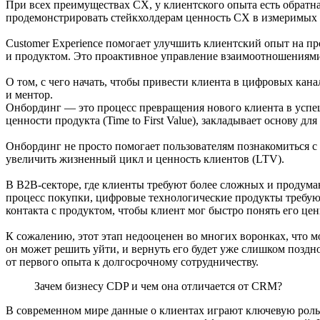
При всех преимуществах CX, у клиентского опыта есть обратна
продемонстрировать стейкхолдерам ценность CX в измеримых по
Customer Experience помогает улучшить клиентский опыт на пр
и продуктом. Это проактивное управление взаимоотношениями 
О том, с чего начать, чтобы привести клиента в цифровых кана
и ментор.
Онбординг — это процесс превращения нового клиента в успеш
ценности продукта (Time to First Value), закладывает основу 
Онбординг не просто помогает пользователям познакомиться с 
увеличить жизненный цикл и ценность клиентов (LTV).
В B2B-секторе, где клиенты требуют более сложных и продума
процесс покупки, цифровые технологические продукты требуют 
контакта с продуктом, чтобы клиент мог быстро понять его цен
К сожалению, этот этап недооценен во многих воронках, что м
он может решить уйти, и вернуть его будет уже слишком поздн
от первого опыта к долгосрочному сотрудничеству.
Зачем бизнесу CDP и чем она отличается от CRM?
В современном мире данные о клиентах играют ключевую роль 