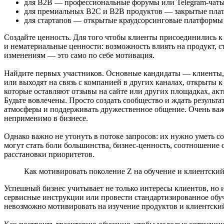
для B2B — профессиональные форумы или Telegram-чаты
для премиальных B2C и B2B продуктов — закрытые пла
для стартапов — открытые краудсорсинговые платформы 
Создайте ценность. Для того чтобы клиенты присоединились к 
и нематериальные ценности: возможность влиять на продукт, с
изменениям — это само по себе мотивация.
Найдите первых участников. Основные кандидаты — клиенты, 
или выходят на связь с компанией в других каналах, открыты к
которые оставляют отзывы на сайте или других площадках, акт
Будьте вовлечены. Просто создать сообщество и ждать результа
атмосферы и поддерживать дружественное общение. Очень важн
неприменимо в бизнесе.
Однако важно не утонуть в потоке запросов: их нужно уметь 
могут стать боли большинства, бизнес-ценность, соотношение
расстановки приоритетов.
Как мотивировать поколение Z на обучение и клиентский
Успешный бизнес учитывает не только интересы клиентов, но и
сервисные инструкции или провести стандартизированное обуч
невозможно мотивировать на изучение продуктов и клиентский