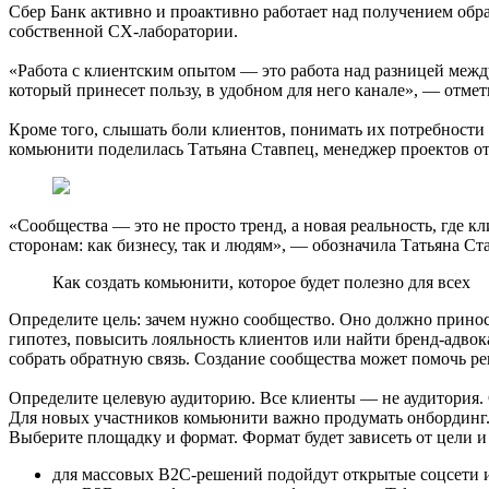
Сбер Банк активно и проактивно работает над получением обра
собственной CX-лаборатории.
«Работа с клиентским опытом — это работа над разницей между 
который принесет пользу, в удобном для него канале», — отме
Кроме того, слышать боли клиентов, понимать их потребност
комьюнити поделилась Татьяна Ставпец, менеджер проектов от
«Сообщества — это не просто тренд, а новая реальность, где
сторонам: как бизнесу, так и людям», — обозначила Татьяна Ст
Как создать комьюнити, которое будет полезно для всех
Определите цель: зачем нужно сообщество. Оно должно принос
гипотез, повысить лояльность клиентов или найти бренд-адвока
собрать обратную связь. Создание сообщества может помочь ре
Определите целевую аудиторию. Все клиенты — не аудитория. 
Для новых участников комьюнити важно продумать онбординг
Выберите площадку и формат. Формат будет зависеть от цели и
для массовых B2C-решений подойдут открытые соцсети и