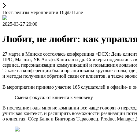
Пост-релизы мероприятий Digital Line
2025-03-27 20:00
Любит, не любит: как управл
27 марта в Минске состоялась конференция «DCX: День клиент
ПРО, Магнит, УК Альфа-Капитал и др. Спикеры поделились св
сервиса, персонализации коммуникаций и повышения лояльност
Также на конференции были организованы круглые столы, где 
и методы получения обратной связи от клиентов, а также эвол
В мероприятии приняло участие 165 слушателей в офлайн- и он
Смена фокуса: от клиента к человеку
В последние годы многие компании все чаще говорят о перехо
учитывая контекст, и расширить возможности реализации потен
о клиентах, Сбер Банк и Виктория Тарасовец, Product Manager