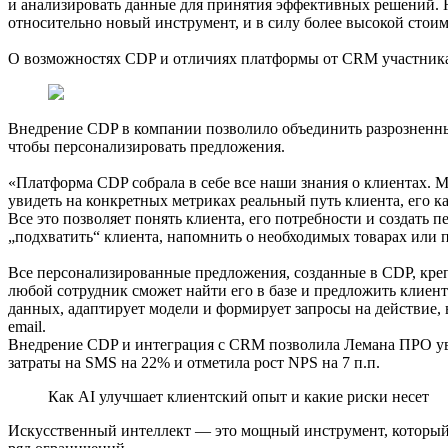
и анализировать данные для принятия эффективных решений. Н
относительно новый инструмент, и в силу более высокой стоим
О возможностях CDP и отличиях платформы от CRM участникам
Внедрение CDP в компании позволило объединить разрозненные
чтобы персонализировать предложения.
«Платформа CDP собрала в себе все наши знания о клиентах. 
увидеть на конкретных метриках реальный путь клиента, его к
Все это позволяет понять клиента, его потребности и создат
„подхватить“ клиента, напомнить о необходимых товарах или 
Все персонализированные предложения, созданные в CDP, крепя
любой сотрудник сможет найти его в базе и предложить клиен
данных, адаптирует модели и формирует запросы на действие, 
email.
Внедрение CDP и интеграция с CRM позволила Лемана ПРО уве
затраты на SMS на 22% и отметила рост NPS на 7 п.п.
Как AI улучшает клиентский опыт и какие риски несет
Искусственный интеллект — это мощный инструмент, который с