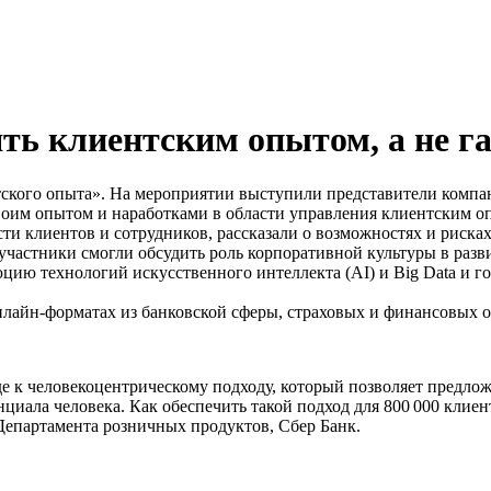
ять клиентским опытом, а не г
ского опыта». На мероприятии выступили представители компан
оим опытом и наработками в области управления клиентским о
и клиентов и сотрудников, рассказали о возможностях и риска
участники смогли обсудить роль корпоративной культуры в раз
юцию технологий искусственного интеллекта (AI) и Big Data и 
лайн-форматах из банковской сферы, страховых и финансовых ор
де к человекоцентрическому подходу, который позволяет предл
циала человека. Как обеспечить такой подход для 800 000 клие
 Департамента розничных продуктов, Сбер Банк.