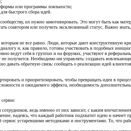
;
тформы или программы лояльности;
для быстрого сбора идей.
сообществу, их нужно замотивировать. Это могут быть как матер
тать соавтором или получить эксклюзивный статус. Важно знать
которым не все равно. Люди, которые дают конструктивную кри
 диалогу и, как правило, готовы участвовать в подобных инициа
ивно ведут себя в группах и на форумах, участвуют в рефераль
т не получится. Необходимо им управлять: создавать вовлекающи
о давать обратную связь: сообщать о реализации идей клиентов
сортировать и приоритизировать, чтобы превращать идеи в приц
 сложности и ожидаемого эффекта, необходимость дополнительн
 сервис
 сотрудников, ведь именно от них зависит, с каким впечатление
ение, надеясь, что каждый работник подхватит идею и начнет п
 сервис устаревшими методиками и инструментами. То, что рабо