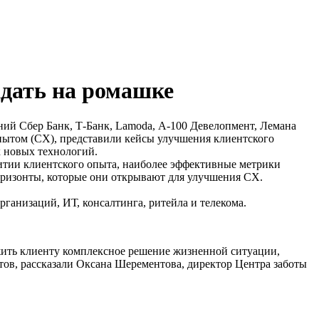
адать на ромашке
ий Сбер Банк, Т-Банк, Lamoda, А-100 Девелопмент, Лемана
пытом (CX), представили кейсы улучшения клиентского
х новых технологий.
витии клиентского опыта, наиболее эффективные метрики
горизонты, которые они открывают для улучшения CX.
ганизаций, ИТ, консалтинга, ритейла и телекома.
ожить клиенту комплексное решение жизненной ситуации,
нтов, рассказали Оксана Шерементова, директор Центра заботы