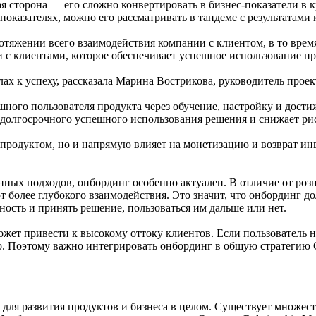
я сторона — его сложно конвертировать в бизнес-показатели в 
казателях, можно его рассматривать в тандеме с результатами к
отяжении всего взаимодействия компании с клиентом, в то врем
с клиентами, которое обеспечивает успешное использование пр
лах к успеху, рассказала Марина Вострикова, руководитель проек
ного пользователя продукта через обучение, настройку и дости
для долгосрочного успешного использования решения и снижает ри
продуктом, но и напрямую влияет на монетизацию и возврат инв
нных подходов, онбординг особенно актуален. В отличие от розн
более глубокого взаимодействия. Это значит, что онбординг до
ность и принять решение, пользоваться им дальше или нет.
ожет привести к высокому оттоку клиентов. Если пользователь 
о. Поэтому важно интегрировать онбординг в общую стратегию C
для развития продуктов и бизнеса в целом. Существует множес