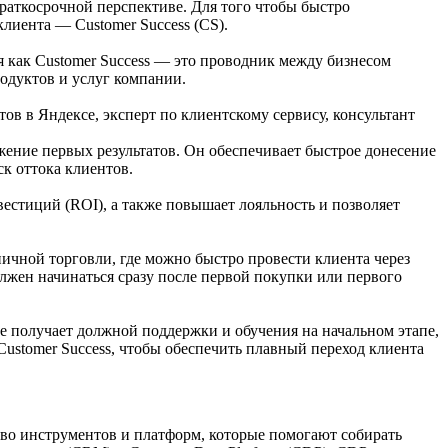
краткосрочной перспективе. Для того чтобы быстро
лиента — Customer Success (CS).
я как Customer Success — это проводник между бизнесом
одуктов и услуг компании.
тов в Яндексе, эксперт по клиентскому сервису, консультант
жение первых результатов. Он обеспечивает быстрое донесение
ск оттока клиентов.
естиций (ROI), а также повышает лояльность и позволяет
ичной торговли, где можно быстро провести клиента через
лжен начинаться сразу после первой покупки или первого
не получает должной поддержки и обучения на начальном этапе,
ustomer Success, чтобы обеспечить плавный переход клиента
тво инструментов и платформ, которые помогают собирать