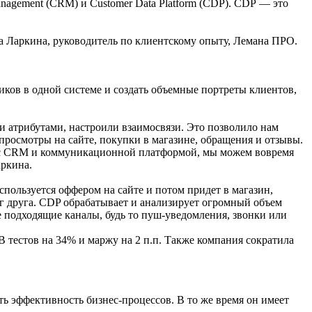
nagement (CRM) и Customer Data Platform (CDP). CDP — это
 Ларкина, руководитель по клиентскому опыту, Лемана ПРО.
ков в одной системе и создать объемные портреты клиентов,
 атрибутами, настроили взаимосвязи. Это позволило нам
просмотры на сайте, покупки в магазине, обращения и отзывы.
иям с CRM и коммуникационной платформой, мы можем вовремя
аркина.
пользуется оффером на сайте и потом придет в магазин,
г друга. CDP обрабатывает и анализирует огромный объем
е подходящие каналы, будь то пуш-уведомления, звонки или
тестов на 34% и маржу на 2 п.п. Также компания сократила
ь эффективность бизнес-процессов. В то же время он имеет