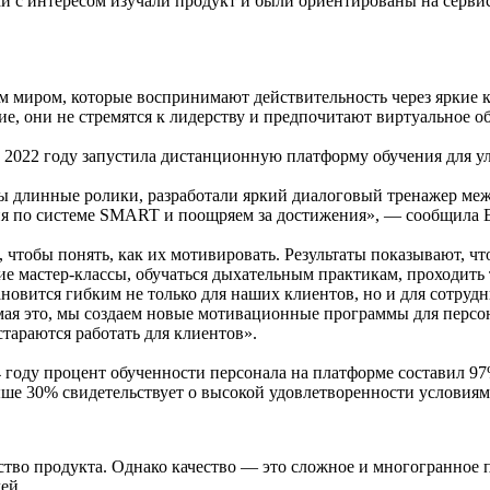
и с интересом изучали продукт и были ориентированы на сервис
 миром, которые воспринимают действительность через яркие к
ие, они не стремятся к лидерству и предпочитают виртуальное о
022 году запустила дистанционную платформу обучения для улучш
 длинные ролики, разработали яркий диалоговый тренажер меж
ия по системе SMART и поощряем за достижения», — сообщила 
 чтобы понять, как их мотивировать. Результаты показывают, ч
ие мастер-классы, обучаться дыхательным практикам, проходит
новится гибким не только для наших клиентов, но и для сотрудн
нимая это, мы создаем новые мотивационные программы для перс
стараются работать для клиентов».
4 году процент обученности персонала на платформе составил 97
ше 30% свидетельствует о высокой удовлетворенности условиям
во продукта. Однако качество — это сложное и многогранное по
ей.