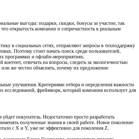
иальные выгоды: подарки, скидки, бонусы за участие, так
, что открытость компании и сопричастность к реальным
тику в социальных сетях, отправляют запросы в техподдержку
тивах. Поэтому стоит начать поиск среди пользователей,
ных программах и офлайн-мероприятиях.
й контент, отвечать на вопросы, следить за экологичностью
 или же честно объяснять, почему их предложение
ельные улучшения. Критериями отбора и определения важности
ых исследований, фреймворк, который компания использует для
м уйдет покупатель. Недостаточно просто разработать
рименять полученные знания в своей работе. Новое поколение
тало с X и Y, уже не эффективно для поколения Z.