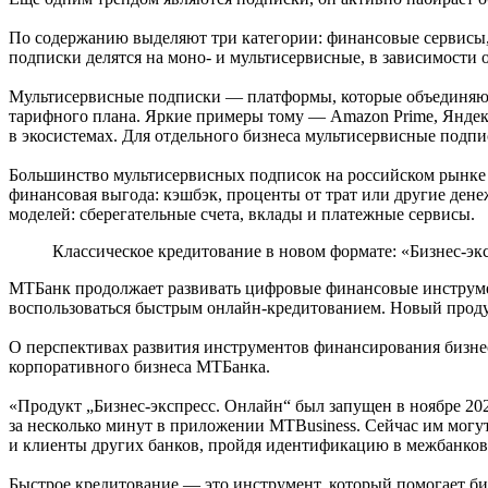
По содержанию выделяют три категории: финансовые сервисы,
подписки делятся на моно- и мультисервисные, в зависимости 
Мультисервисные подписки — платформы, которые объединяют 
тарифного плана. Яркие примеры тому — Amazon Prime, Яндекс
в экосистемах. Для отдельного бизнеса мультисервисные подп
Большинство мультисервисных подписок на российском рынке з
финансовая выгода: кэшбэк, проценты от трат или другие ден
моделей: сберегательные счета, вклады и платежные сервисы.
Классическое кредитование в новом формате: «Бизнес-экс
МТБанк продолжает развивать цифровые финансовые инструмент
воспользоваться быстрым онлайн-кредитованием. Новый проду
О перспективах развития инструментов финансирования бизне
корпоративного бизнеса МТБанка.
«Продукт „Бизнес-экспресс. Онлайн“ был запущен в ноябре 202
за несколько минут в приложении MTBusiness. Сейчас им мог
и клиенты других банков, пройдя идентификацию в межбанков
Быстрое кредитование — это инструмент, который помогает би