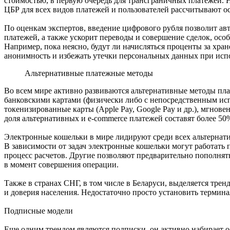
стоимостью, в первую очередь для трансграничных платежей.
ЦБР для всех видов платежей и пользователей рассчитывают ос
По оценкам экспертов, введение цифрового рубля позволит ав
платежей, а также ускорит переводы и совершение сделок, осо
Например, пока неясно, будут ли начисляться проценты за хра
анонимность и избежать утечки персональных данных при исп
Альтернативные платежные методы
Во всем мире активно развиваются альтернативные методы пла
банковскими картами (физически либо с непосредственным ис
токенизированные карты (Apple Pay, Google Pay и др.), мгнов
доля альтернативных и e-commerce платежей составят более 50
Электронные кошельки в мире лидируют среди всех альтернати
В зависимости от задач электронные кошельки могут работать
процесс расчетов. Другие позволяют предварительно пополнять
в момент совершения операции.
Также в странах СНГ, в том числе в Беларуси, выделяется тре
и доверия населения. Недостаточно просто установить термин
Подписные модели
Еще одним трендом являются подписки, он активно набирает о