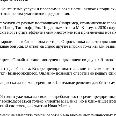
 контентные услуги и программы лояльности, включая подписк
от количества участников предложения.
услуги от разных поставщиков (например, стриминговые сервис
 Плюс, Тинькофф Pro. По данным отчета McKinsey, к 2030 году 
иски могут стать эффективным инструментом привлечения новых
ародилось в банковском секторе. Опросы показали, что для кл
ежные бонусы. В ответ на спрос другие игроки тоже начали раз
пресс. Онлайн» станет доступен и для клиентов других банков
ы для бизнеса. Вскоре предприниматели, вне зависимости от т
кт «Бизнес-экспресс. Онлайн» позволит оперативно решать фин
са рассказал на конференции «Платежные решения для бизнеса»
4 года и уже доказал свою востребованность среди предпринимат
ут воспользоваться только клиенты МТБанка, но в ближайшее в
ской системе», — отметил Иван Масло.
знесу не замедлять темпы работы из-за временных финансовых р