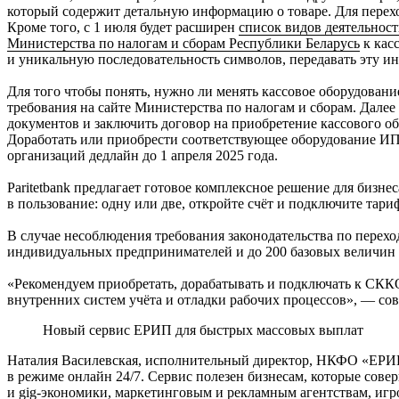
который содержит детальную информацию о товаре. Для перехо
Кроме того, с 1 июля будет расширен
список видов деятельнос
Министерства по налогам и сборам Республики Беларусь
к кас
и уникальную последовательность символов, передавать эту и
Для того чтобы понять, нужно ли менять кассовое оборудовани
требования на сайте Министерства по налогам и сборам. Дале
документов и заключить договор на приобретение кассового о
Доработать или приобрести соответствующее оборудование ИП
организаций дедлайн до 1 апреля 2025 года.
Paritetbank предлагает готовое комплексное решение для бизн
в пользование: одну или две, откройте счёт и подключите тари
В случае несоблюдения требования законодательства по перехо
индивидуальных предпринимателей и до 200 базовых величин 
«Рекомендуем приобретать, дорабатывать и подключать к СККО 
внутренних систем учёта и отладки рабочих процессов», — со
Новый сервис ЕРИП для быстрых массовых выплат
Наталия Василевская, исполнительный директор, НКФО «ЕРИП
в режиме онлайн 24/7. Сервис полезен бизнесам, которые со
и gig-экономики, маркетинговым и рекламным агентствам, иг