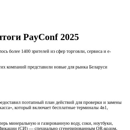
итоги PayConf 2025
сь более 1400 зрителей из сфер торговли, сервиса и e-
гих компаний представили новые для рынка Беларуси
предоставил поэтапный план действий для проверки и замены
касса», который включает бесплатные терминалы 4в1,
ерь минеральную и газированную воду, соки, ноутбуки,
тификации (СИ) — специально сгенерированным QR-кодом,