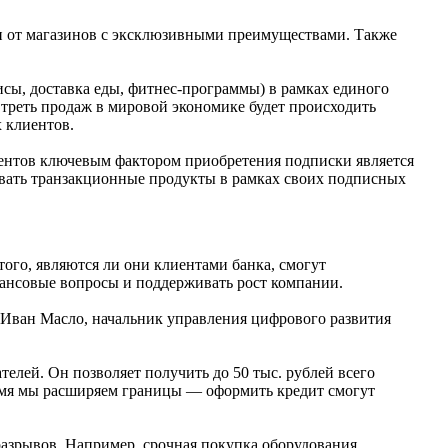
и от магазинов с эксклюзивными преимуществами. Также
ы, доставка еды, фитнес-программы) в рамках единого
треть продаж в мировой экономике будет происходить
 клиентов.
иентов ключевым фактором приобретения подписки является
вивать транзакционные продукты в рамках своих подписных
ого, являются ли они клиентами банка, смогут
ансовые вопросы и поддерживать рост компании.
 Иван Масло, начальник управления цифрового развития
елей. Он позволяет получить до 50 тыс. рублей всего
ремя мы расширяем границы — оформить кредит смогут
азрывов. Например, срочная покупка оборудования,