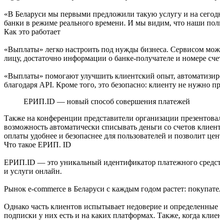
«В Беларуси мы первыми предложили такую услугу и на сегодн
банки в режиме реального времени. И мы видим, что наши поль
Как это работает
«Выплаты» легко настроить под нужды бизнеса. Сервисом можно
лицу, достаточно информации о банке-получателе и номере счет
«Выплаты» помогают улучшить клиентский опыт, автоматизиро
благодаря API. Кроме того, это безопасно: клиенту не нужно п
ЕРИП.ID — новый способ совершения платежей
Также на конференции представители организации презентовал
возможность автоматически списывать деньги со счетов клиенто
оплаты удобнее и безопаснее для пользователей и позволит це
Что такое ЕРИП. ID
ЕРИП.ID — это уникальный идентификатор платежного средства
и услуги онлайн.
Рынок e-commerce в Беларуси с каждым годом растет: покупате
Однако часть клиентов испытывает недоверие и определенные н
подписки у них есть и на каких платформах. Также, когда кли