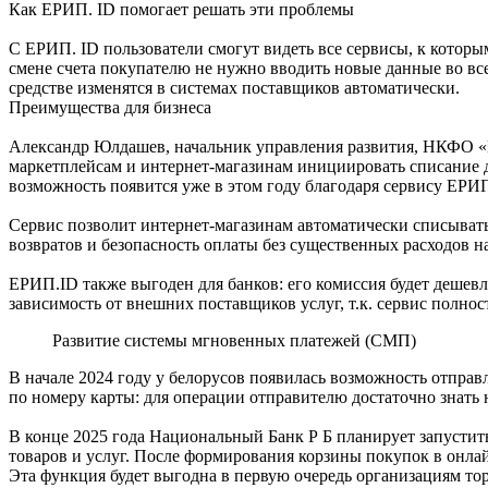
Как ЕРИП. ID помогает решать эти проблемы
С ЕРИП. ID пользователи смогут видеть все сервисы, к которы
смене счета покупателю не нужно вводить новые данные во вс
средстве изменятся в системах поставщиков автоматически.
Преимущества для бизнеса
Александр Юлдашев, начальник управления развития, НКФО «Е
маркетплейсам и интернет-магазинам инициировать списание д
возможность появится уже в этом году благодаря сервису ЕРИ
Сервис позволит интернет-магазинам автоматически списывать
возвратов и безопасность оплаты без существенных расходов н
ЕРИП.ID также выгоден для банков: его комиссия будет дешевл
зависимость от внешних поставщиков услуг, т.к. сервис полнос
Развитие системы мгновенных платежей (СМП)
В начале 2024 году у белорусов появилась возможность отпра
по номеру карты: для операции отправителю достаточно знать н
В конце 2025 года Национальный Банк Р Б планирует запуст
товаров и услуг. После формирования корзины покупок в онла
Эта функция будет выгодна в первую очередь организациям то