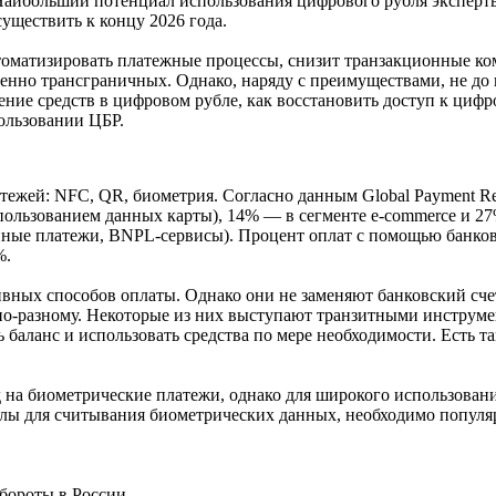
 Наибольший потенциал использования цифрового рубля эксперты
уществить к концу 2026 года.
томатизировать платежные процессы, снизит транзакционные ко
бенно трансграничных. Однако, наряду с преимуществами, не до 
нение средств в цифровом рубле, как восстановить доступ к цифр
ользовании ЦБР.
тежей: NFC, QR, биометрия. Согласно данным Global Payment Re
пользованием данных карты), 14% — в сегменте e-commerce и 2
енные платежи, BNPL-сервисы). Процент оплат с помощью банков
%.
вных способов оплаты. Однако они не заменяют банковский счет,
 по-разному. Некоторые из них выступают транзитными инструме
 баланс и использовать средства по мере необходимости. Есть т
нд на биометрические платежи, однако для широкого использова
алы для считывания биометрических данных, необходимо популяр
бороты в России.