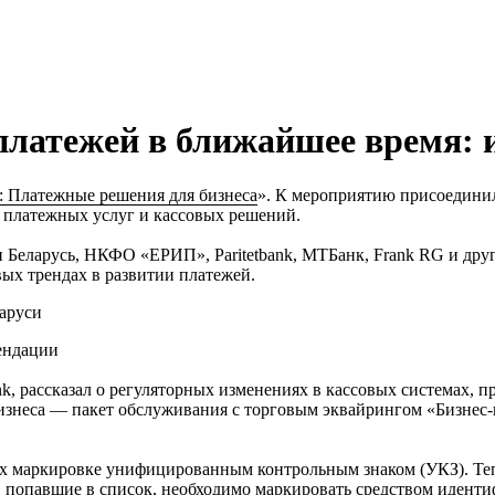
платежей в ближайшее время: 
: Платежные решения для бизнеса
». К мероприятию присоединило
 платежных услуг и кассовых решений.
 Беларусь, НКФО «ЕРИП», Paritetbank, МТБанк, Frank RG и дру
ых трендах в развитии платежей.
ларуси
мендации
nk, рассказал о регуляторных изменениях в кассовых системах, 
бизнеса — пакет обслуживания с торговым эквайрингом «Бизнес-
их маркировке унифицированным контрольным знаком (УКЗ). Теп
, попавшие в список, необходимо маркировать средством иден