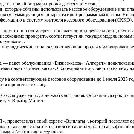
да на новый вид маркировки дается три месяца.
ти
, которые обязаны использовать кассовое оборудование или пл
совым суммирующим аппаратам или программным кассам. Новое
нформацию в систему контроля кассового оборудования (СККО),
е, достаточно посмотреть, попадает ли вид деятельности, групп
е необходимо
проверить, соответствует ли текущая модель новым
борудования.
 и юридические лица, осуществляющие продажу маркированных т
еса — пакет обслуживания «Бизнес-касса». Алгоритм подключения
фный пакет «Бизнес-касса». Оборудование доставят по вашему ад
ду на соответствующее кассовое оборудование до 1 июля 2025 го
для юридических лиц.
кассы уже сейчас, а не ждать до 1 июля. Оставшийся срок лучш
ветует Виктор Минич.
», представила новый сервис «Выплаты», который позволяет о
вершают массовые платежи физическим лицам, например, финанс
ровым и беттинговым сервисам.