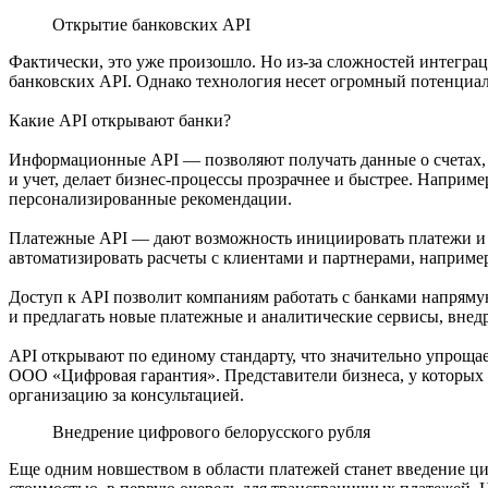
Открытие банковских API
Фактически, это уже произошло. Но из-за сложностей интегр
банковских API. Однако технология несет огромный потенциал.
Какие API открывают банки?
Информационные API — позволяют получать данные о счетах, в
и учет, делает бизнес-процессы прозрачнее и быстрее. Наприм
персонализированные рекомендации.
Платежные API — дают возможность инициировать платежи и 
автоматизировать расчеты с клиентами и партнерами, например
Доступ к API позволит компаниям работать с банками напряму
и предлагать новые платежные и аналитические сервисы, вне
API открывают по единому стандарту, что значительно упроща
ООО «Цифровая гарантия». Представители бизнеса, у которых е
организацию за консультацией.
Внедрение цифрового белорусского рубля
Еще одним новшеством в области платежей станет введение ци