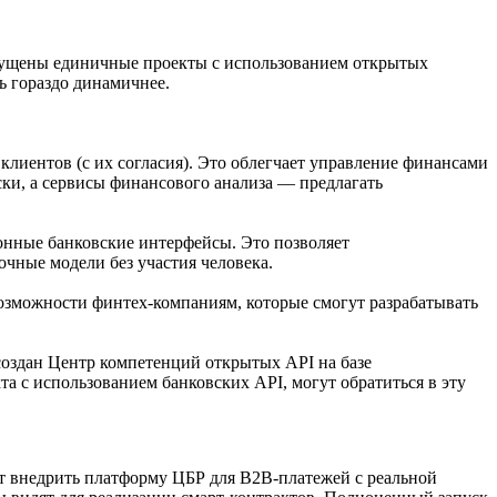
апущены единичные проекты с использованием открытых
ь гораздо динамичнее.
лиентов (с их согласия). Это облегчает управление финансами
ски, а сервисы финансового анализа — предлагать
нные банковские интерфейсы. Это позволяет
очные модели без участия человека.
возможности финтех-компаниям, которые смогут разрабатывать
создан Центр компетенций открытых API на базе
а с использованием банковских API, могут обратиться в эту
ет внедрить платформу ЦБР для B2B-платежей с реальной