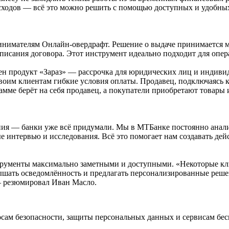
сходов — всё это можно решить с помощью доступных и удобны
нимателям Онлайн-овердрафт. Решение о выдаче принимается мен
дписания договора. Этот инструмент идеально подходит для опе
упен продукт «Зараз» — рассрочка для юридических лиц и инди
своим клиентам гибкие условия оплаты. Продавец, подключаясь к
амме берёт на себя продавец, а покупатели приобретают товары и
ия — банки уже всё придумали. Мы в МТБанке постоянно анали
е интервью и исследования. Всё это помогает нам создавать де
струменты максимально заметными и доступными. «Некоторые кли
шать осведомлённость и предлагать персонализированные решен
— резюмировал Иван Масло.
ам безопасности, защиты персональных данных и сервисам бес