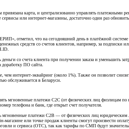
м привязана карта, и централизованно управлять платежными ре
е сервисы или интернет-магазины, достаточно один раз обновит
РИП», отметил, что на сегодняшний день в платёжной системе
енежных средств со счетов клиентов, например, за подписки ил
П.ID.
 деньги со счета клиента при получении заказа и уменьшить зат
а доработку ПО сайта.
е, чем интернет-эквайринг (около 1%). Также он позволит сниз
тью обслуживается в Беларуси.
влять мгновенные платежи С2С (от физических лиц физлицам по 
омер телефона и банк, где открыт счет получателя.
ить мгновенные платежи C2B — от физических лиц юридическим
йн-магазине или точке продаж клиенты смогут произвести оплат
рговли и сервиса (ОТС), так как тарифы по СМП будут значител