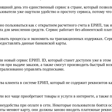
яшний день это единственный сервис в стране, который позвол
зователи уже ощутили удобство и простоту сервиса, потому что
 пользоваться как с открытием расчетного счета в ЕРИП, так и
а для зачисления средств. Сервис работает без абонентской плат
вать процессы и экономить на транзакционных издержках. Серв
редоставлять данные банковской карты.
и новый сервис ЕРИП. ID, который станет доступен уже в этом
в при выдаче заказов, а также смогут производить быстрый возв
нтрализованно управлять подписками.
 клиента в системе ЕРИП, который не содержит реквизитов кар
ли все чаще приобретают товары и услуги в интернете, а также
еудобства при оплате в сети. Некоторые пользователи боятся ос
енты меняют карту, они должны заново вводить платежные реквиз