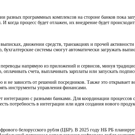
ации разных программных комплексов на стороне банков пока з
 И когда процесс будет отлажен, их внедрение будет происходит
ыписках, движении средств, транзакциях и прочей активности к
ер, бухгалтерские системы смогут автоматически загружать выпи
переводы напрямую из приложений и сервисов, минуя традицио
, оплачивать счета, выплачивать зарплаты или запускать подпис
ю и не зависеть от решений посредников. Также это открывает 
дрять инструменты управления финансами.
ет интеграцию с разными банками. Для координации процессов 
сть потребность в интеграции или идея создания нового продукт
фрового белорусского рубля (ЦБР). В 2025 году НБ РБ планиру